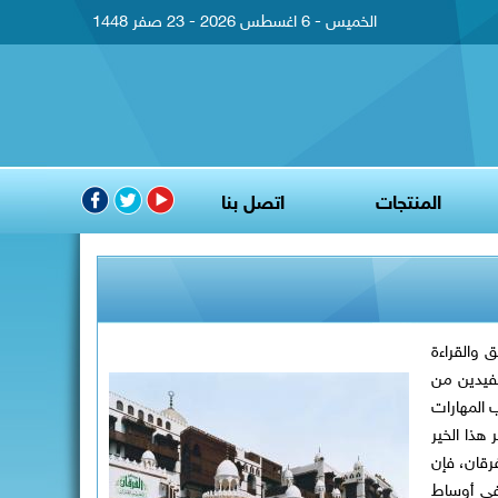
الخميس - 6 اغسطس 2026 - 23 صفر 1448
المنتجات
اتصل بنا
 والقراءة
عة عام 2005م. وقد تجاوز عدد المستفيدين من
ب المهارات
هذا الخير
رقان، فإن
 في أوساط