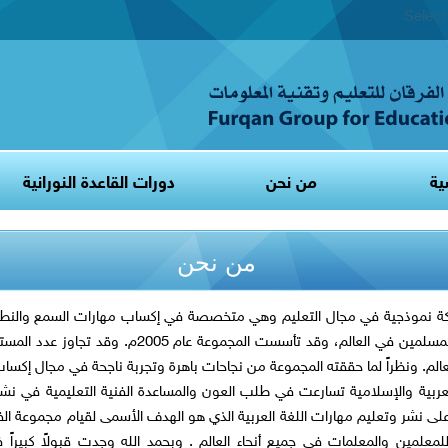
Selec
ية
من نحن
دورات القاعدة النورانية
من نحن
ركة نموذجية في مجال التعليم وهي متخصصة في إكساب مهارات السمع والنطق
والكتابة من خلال القاعدة النورانية وإصداراتها لأبناء وبنات المسلمين في العالم، وقد تأسست المجمو
ء العالم. ونظراً لما حققته المجموعة من نجاحات باهرة وتجربة ناجحة في مجال إكسا
عربية والإسلامية تسارعت في طلب العون والمساعدة الفنية التعليمية في نشر 
على نشر وتعليم مهارات اللغة العربية الذي هو الهدف الأسمى لقيام مجموعة الف
لمعلمين والمعلمات في جميع أنحاء العالم . وبحمد الله وجدت قبولاً كبيراً