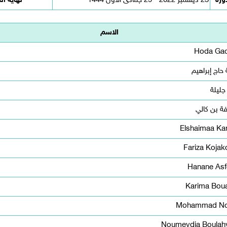
دورة
23 ديسمبر 2022 - 29 جمادى الأول 1444
نهاية ال
الاسم
Hoda Ga
 حاج إبراهيم
 جليلة
ة بن كالي
Elshaimaa Ka
Fariza Kojak
Hanane Asf
Karima Boua
Mohammad No
Noumeydia Boulahy