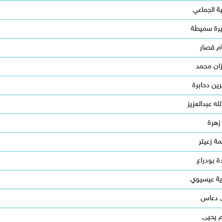
 الجماعي
رة سميطة
م قصار
ان محمد
ين دحابرة
لله عبدالعزيز
زهرة
ة زعيتر
ة بودراع
ية عيسيوي
ى دعاس
 يحيى