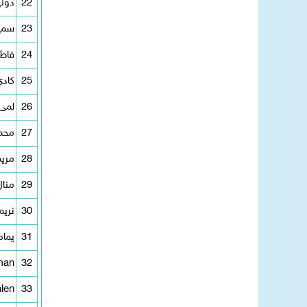
22
دوني
23
سمية
24
فاطم
25
كادي
26
لمى 
27
محم
28
مريم
29
منال
30
نريم
31
يما
man
32
len
33