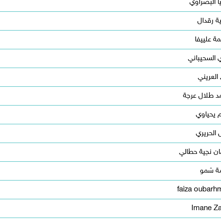
ا البصراوي
 رقدال
ة علييفا
 السحيباني
العريني
د طلال عرجة
 يحياوي
 الحريري
ان نجية حطالي
مة شمو
faiza oubarh
Imane Za