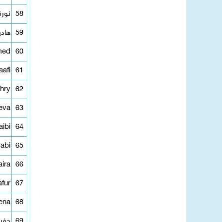
58
نور
59
هاد
med
60
afi
61
hry
62
eva
63
aibi
64
abi
65
aira
66
fur
67
ena
68
69
حفيض