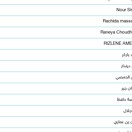
Nour Si
Rachida mass
Raneya Choudh
RIZLENE AM
 باركر
ديندار
ل الحمصي
ن جبر
ة حافظ
جلال
 بن عماري