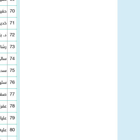
70
حفيظ
71
خديج
72
د. ب
73
رشا
74
سالي
75
سدر
76
سلي
77
صفي
78
عفرا
79
علياء
80
عليه