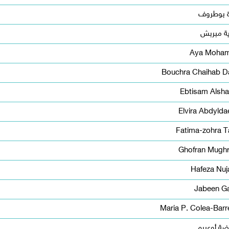
ة بوطروف
ية مبربش
Aya Moha
Bouchra Chaihab Da
Ebtisam Alsha
Elvira Abdylda
Fatima-zohra T
Ghofran Mughr
Hafeza Nuj
Jabeen Ga
Maria P. Colea-Barr
ة أوعيرم