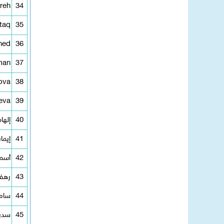
reh
34
taq
35
hed
36
man
37
ova
38
eva
39
40
إلها
41
إيما
42
أسما
43
رهف 
44
سامح
45
سدرة