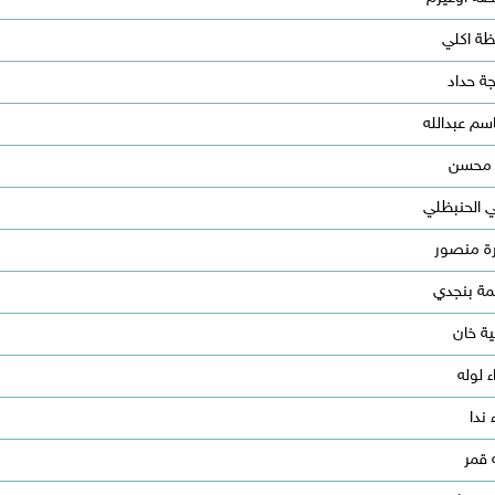
ة اكلي
ة حداد
اسم عبدالله
 محسن
 الحنبظلي
ة منصور
مة بنجدي
ة خان
ء لوله
 ندا
 قمر