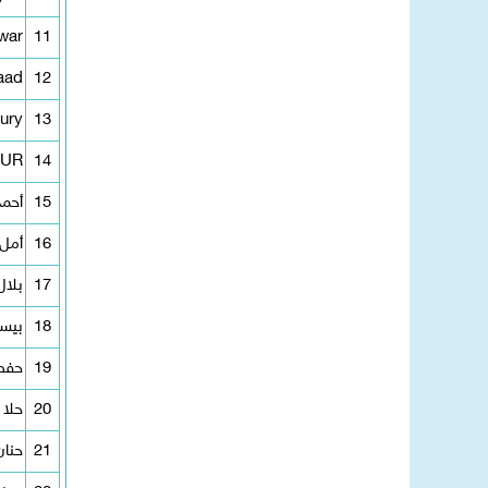
war
11
aad
12
ury
13
EUR
14
15
أحمد
16
أمل 
17
بلا
18
بيسا
19
حفص
20
حلا 
21
حنان