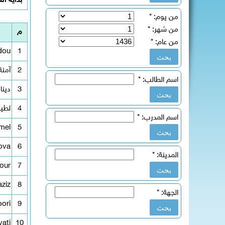
بداية ال
من يوم:
*
من شهر:
*
م
من عام:
*
dou
1
2
آمنة
اسم الطالب:
*
3
دينا
4
لطيف
اسم المدرب:
*
mel
5
ova
6
المدينة:
*
our
7
ziz
8
الجهة:
*
ori
9
ati
10