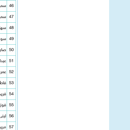
46
سمية
47
سمي
48
سها
49
سوز
50
صابر
51
عبدا
52
عمر 
53
فاطم
54
فريد
55
فوز
56
لبن
57
مريم