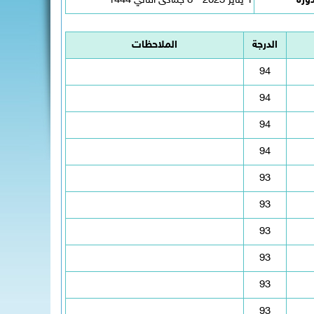
دورة
1 يناير 2023 - 8 جمادى الثاني 1444
الدرجة
الملاحظات
94
94
94
94
93
93
93
93
93
93