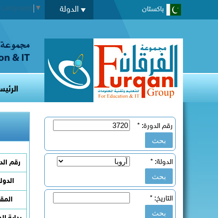
t Language
▼
الدولة
باكستان
الرئيس
رقم الدورة:
*
الدولة:
*
رقم الد
الدول
التاريخ:
*
المقر