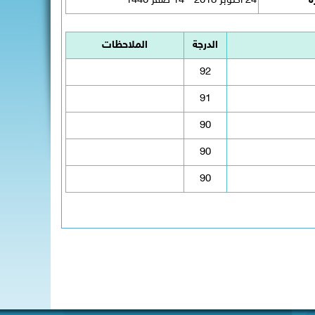
ة
24 اكتوبر 2018 - 14 صفر 1440
الدرجة
الملاحظات
92
91
90
90
90