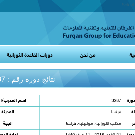
Selec
ية
من نحن
دورات القاعدة النورانية
نتائج دورة رقم : 3287
دورة
3287
اسم المدرب/ال
لة
فرنسا
المدينة
ر
مكتب النورانية. مونبيليه. فرنسا
الجهة