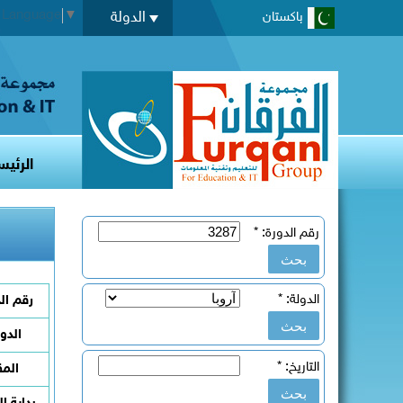
t Language
▼
الدولة
باكستان
الرئيس
رقم الدورة:
*
الدولة:
*
رقم ال
الدو
التاريخ:
*
المق