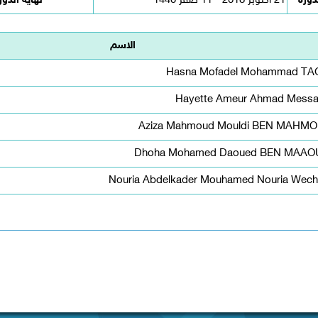
لدورة
21 اكتوبر 2018 - 11 صفر 1440
نهاية الدور
الاسم
Hasna Mofadel Mohammad TA
Hayette Ameur Ahmad Messa
Aziza Mahmoud Mouldi BEN MAHM
Dhoha Mohamed Daoued BEN MAAO
Nouria Abdelkader Mouhamed Nouria Wecht