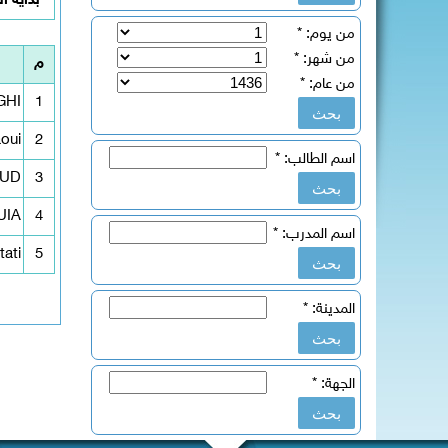
بداية ا
من يوم:
*
من شهر:
*
م
من عام:
*
GHI
1
oui
2
اسم الطالب:
*
OUD
3
UIA
4
اسم المدرب:
*
ati
5
المدينة:
*
الجهة:
*