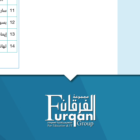
11
سارة
12
بسين
13
إيما
14
تهان