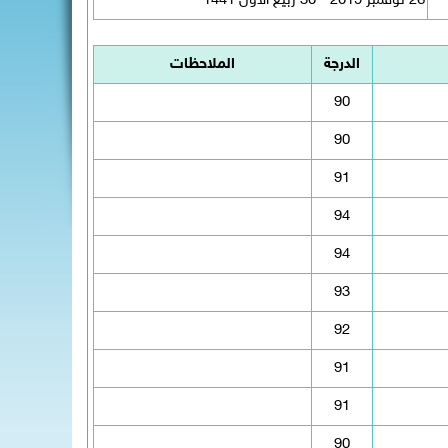
26 نوفمبر 2019 - 30 ربيع الأول 1441
الدرجة
الملاحظات
90
90
91
94
94
93
92
91
91
90