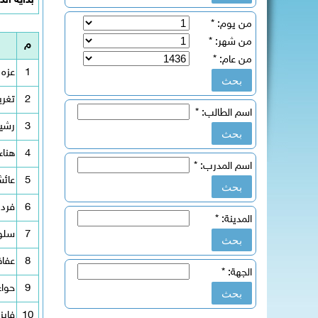
بداية الد
من يوم:
*
من شهر:
*
م
من عام:
*
1
عزه 
2
تغري
اسم الطالب:
*
3
رشيد
4
هناء
اسم المدرب:
*
5
عائش
6
فرد
المدينة:
*
7
سلو
8
عفاف
الجهة:
*
9
حواء
10
فايز