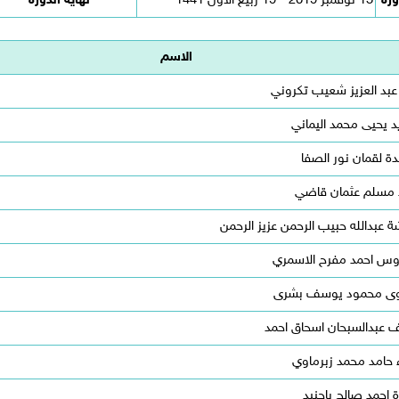
ورة
15 نوفمبر 2019 - 19 ربيع الأول 1441
نهاية الدورة
الاسم
عبد العزيز شعيب تكروني
د يحيى محمد اليماني
ة لقمان نور الصفا
 مسلم عثمان قاضي
ة عبدالله حبيب الرحمن عزيز الرحمن
وس احمد مفرح الاسمري
ى محمود يوسف بشرى
 عبدالسبحان اسحاق احمد
 حامد محمد زبرماوي
ة احمد صالح باجنيد