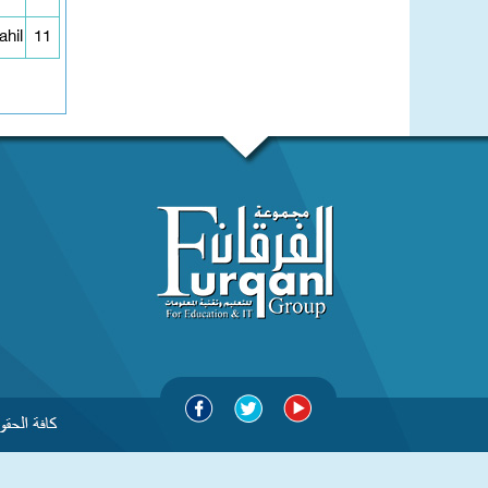
ahil
11