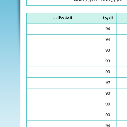
8 أبريل 2018 - 23 رجب 1439
الدرجة
الملاحظات
94
94
93
93
93
92
90
90
90
94