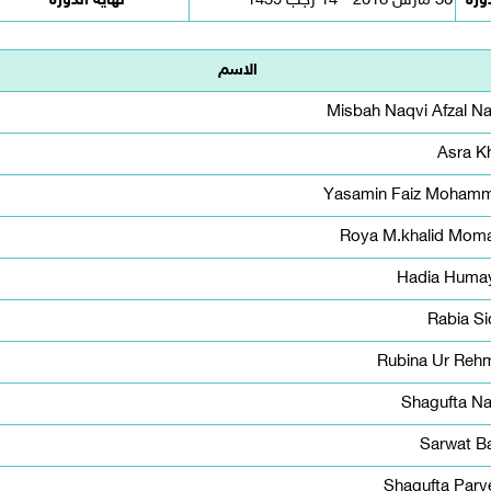
دورة
30 مارس 2018 - 14 رجب 1439
نهاية الدورة
الاسم
Misbah Naqvi Afzal Na
Asra Kh
Yasamin Faiz Moham
Roya M.khalid Mom
Hadia Huma
Rabia Si
Rubina Ur Reh
Shagufta Na
Sarwat B
Shagufta Parv