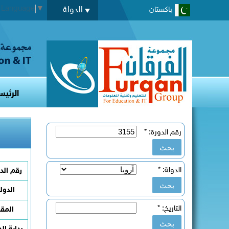
t Language
▼
الدولة
باكستان
الرئيس
رقم الدورة:
*
الدولة:
*
رقم الد
الدول
التاريخ:
*
المقر