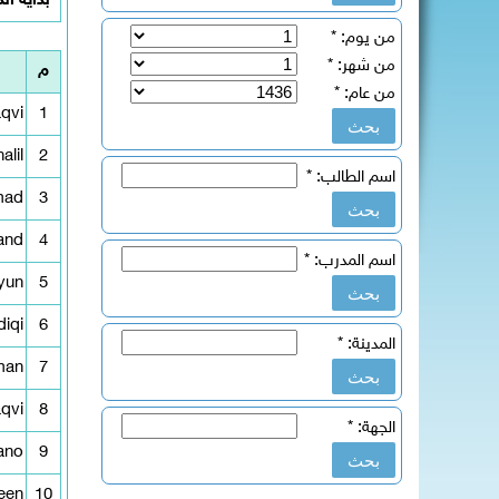
بداية ال
من يوم:
*
من شهر:
*
م
من عام:
*
qvi
1
alil
2
اسم الطالب:
*
mad
3
and
4
اسم المدرب:
*
yun
5
diqi
6
المدينة:
*
man
7
qvi
8
الجهة:
*
ano
9
een
10