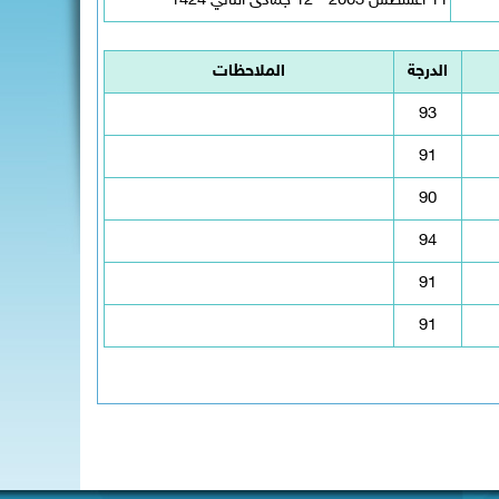
11 اغسطس 2003 - 12 جمادى الثاني 1424
الدرجة
الملاحظات
93
91
90
94
91
91