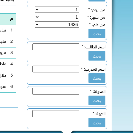
بداية الد
من يوم:
*
من شهر:
*
م
من عام:
*
1
نجاح
2
هاجر
اسم الطالب:
*
3
مروه
4
فاطم
اسم المدرب:
*
5
دلال
6
سوس
المدينة:
*
الجهة:
*